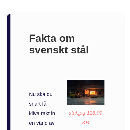
Fakta om
svenskt stål
Nu ska du
snart få
stal.jpg
118.09
kliva rakt in
KB
en värld av